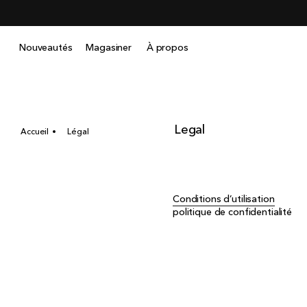
Ignorer
et
passer
au
Nouveautés
Magasiner
À propos
contenu
Legal
Accueil
Légal
Conditions d’utilisation
politique de confidentialité