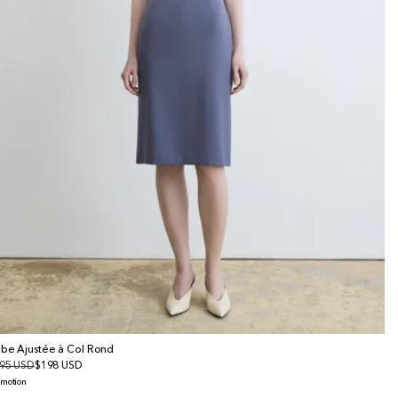
be Ajustée à Col Rond
x
95 USD
x
$198 USD
bituel
omotionnel
omotion