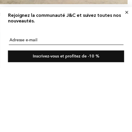
ntalon Fluide
x
50 USD
x
$180 USD
Rejoignez la communauté J&C et suivez toutes nos
bituel
omotionnel
omotion
nouveautés.
Adresse e-mail
Inscrivez-vous et profitez de -10 %