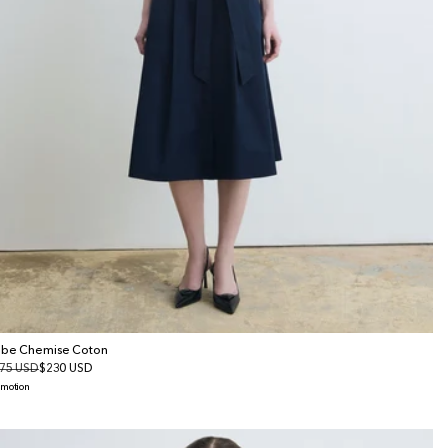
be Chemise Coton
x
75 USD
x
$230 USD
bituel
omotionnel
omotion