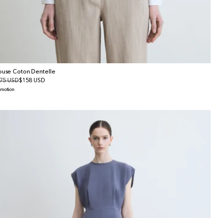
ouse Coton Dentelle
x
75 USD
x
$158 USD
bituel
omotionnel
omotion