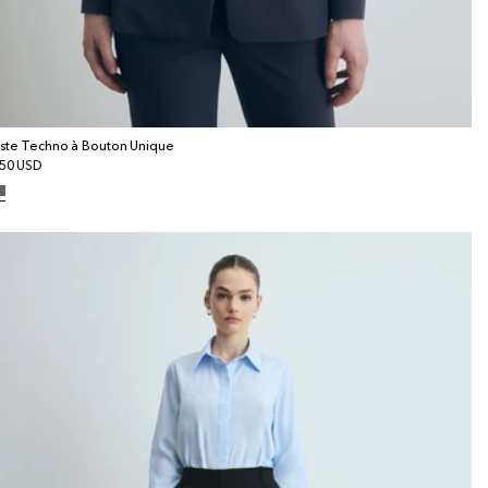
ste Techno à Bouton Unique
x
50 USD
bituel