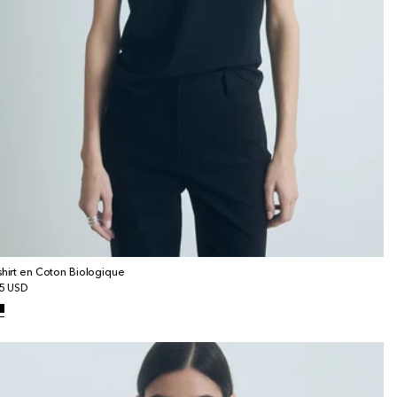
shirt en Coton Biologique
x
5 USD
bituel