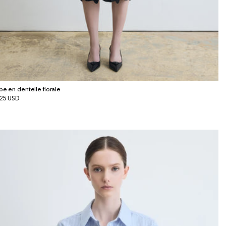
pe en dentelle florale
x
25 USD
bituel