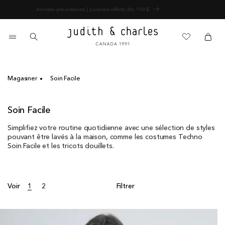
Ignorer
Vente de fin de saison - 60% de rabais
et
passer
au
0 article
contenu
Panier
Panier
Magasiner
Soin Facile
C
Soin Facile
o
Simplifiez votre routine quotidienne avec une sélection de styles
l
pouvant être lavés à la maison, comme les costumes Techno
l
Soin Facile et les tricots douillets.
e
c
t
i
Voir
1
2
Filtrer
o
n
: