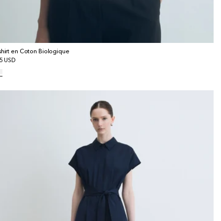
shirt en Coton Biologique
x
5 USD
bituel