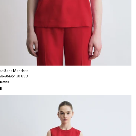
ut Sans Manches
x
25 USD
x
$130 USD
bituel
omotionnel
omotion