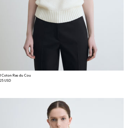
ll Coton Ras du Cou
x
25 USD
bituel