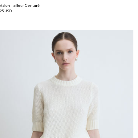
ntalon Tailleur Ceinturé
x
25 USD
bituel